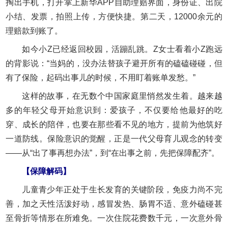
掏出手机，打开掌上新华APP自助理赔界面，身份证、出院
小结、发票，拍照上传，方便快捷。第二天，12000余元的
理赔款到账了。
如今小Z已经返回校园，活蹦乱跳。Z女士看着小Z跑远
的背影说：“当妈的，没办法替孩子避开所有的磕磕碰碰，但
有了保险，起码出事儿的时候，不用盯着账单发愁。”
这样的故事，在无数个中国家庭里悄然发生着。越来越
多的年轻父母开始意识到：爱孩子，不仅要给他最好的吃
穿、成长的陪伴，也要在那些看不见的地方，提前为他筑好
一道防线。保险意识的觉醒，正是一代父母育儿观念的转变
——从“出了事再想办法”，到“在出事之前，先把保障配齐”。
【保障解码】
儿童青少年正处于生长发育的关键阶段，免疫力尚不完
善，加之天性活泼好动，感冒发热、肠胃不适、意外磕碰甚
至骨折等情形在所难免。一次住院花费数千元，一次意外骨