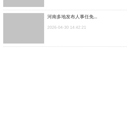
河南多地发布人事任免...
2026-04-30 14:42:21
湖南一医院院长儿子被曝涉嫌“吃空
饷”，湖南中医...
2026-04-30 14:27:30
中方关于日本拥核问题的工作文件...
2026-04-30 14:23:03
抖音“五一”消费预测：郑州、成都、厦