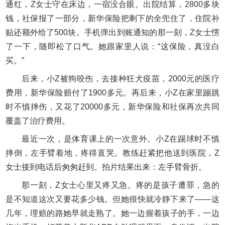
通红，Z女士守在床边，一宿没合眼。出院结算，2800多块
钱，社保报了一部分，新华保险把剩下的全兜住了，住院补
贴还额外给了500块。手机弹出到账通知的那一刻，Z女士愣
了一下，随即松了口气。她跟家里人说：“这保险，真没白
买。”
后来，小Z被狗咬伤，去接种狂犬疫苗，2000元的医疗
费用，新华保险赔付了1900多元。再后来，小Z在家里蹦跳
时不慎摔伤，又花了20000多元，新华保险和社保再次共同
覆盖了治疗费用。
最近一次，是体育课上的一次意外。小Z在踢球时不慎
摔倒，左手臂着地，疼得直哭。教练赶紧把他送到医院，Z
女士接到电话后匆匆赶到。拍片结果出来：左手臂骨折。
那一刻，Z女士心里又疼又急。疼的是孩子遭罪，急的
是不知道这次又要花多少钱。但她很快就冷静下来了——这
几年，理赔的路她早就走熟了。她一边握着孩子的手，一边