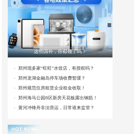
这些国补，你都领了吗？
郑州现多家“旺旺”水饺店，有授权吗？
郑州龙湖金融岛停车场收费暂缓？
郑州规范住房租赁企业租金收取！
郑州海马公园B区新房天花板露出钢筋！
黄河冲锋舟非法营运，日常谁来监管？