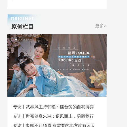
更多>
原创栏目
专访丨武林风主持韩艳：擂台旁的自我博弈
专访丨世嘉健身朱琳：逆风而上，勇毅笃行
专访丨巾帼不让须眉 有需要的地方就有蓝天