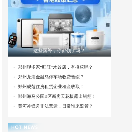
这些国补，你都领了吗？
郑州现多家“旺旺”水饺店，有授权吗？
郑州龙湖金融岛停车场收费暂缓？
郑州规范住房租赁企业租金收取！
郑州海马公园B区新房天花板露出钢筋！
黄河冲锋舟非法营运，日常谁来监管？