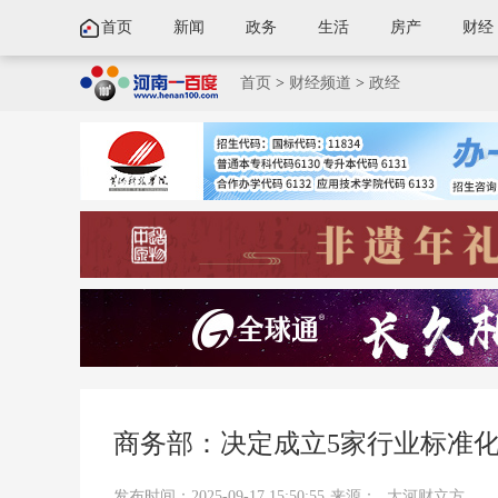
首页
新闻
政务
生活
房产
财经
首页
>
财经频道
>
政经
商务部：决定成立5家行业标准
发布时间：2025-09-17 15:50:55
来源：
大河财立方