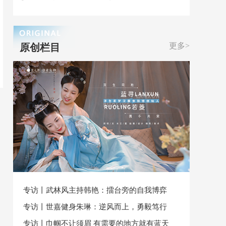
更多>
原创栏目
专访丨武林风主持韩艳：擂台旁的自我博弈
专访丨世嘉健身朱琳：逆风而上，勇毅笃行
专访丨巾帼不让须眉 有需要的地方就有蓝天