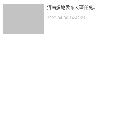
河南多地发布人事任免...
2026-04-30 14:42:21
湖南一医院院长儿子被曝涉嫌“吃空
饷”，湖南中医...
2026-04-30 14:27:30
中方关于日本拥核问题的工作文件...
2026-04-30 14:23:03
抖音“五一”消费预测：郑州、成都、厦
门等城消费...