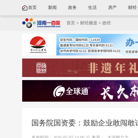
首页
新闻
政务
生活
房产
财经
首页
>
财经频道
>
政经
国务院国资委：鼓励企业敢闯敢
发布时间：2026-05-07 14:06:35
来源：
大河财立方