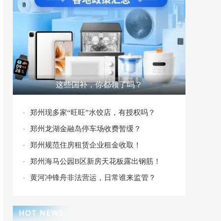
这些国补，你都领了吗？
郑州现多家“旺旺”水饺店，有授权吗？
郑州龙湖金融岛停车场收费暂缓？
郑州规范住房租赁企业租金收取！
郑州海马公园B区新房天花板露出钢筋！
黄河冲锋舟非法营运，日常谁来监管？