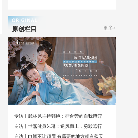
更多>
原创栏目
专访丨武林风主持韩艳：擂台旁的自我博弈
专访丨世嘉健身朱琳：逆风而上，勇毅笃行
专访丨巾帼不让须眉 有需要的地方就有蓝天