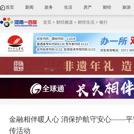
首页
新闻
政务
生活
房产
财经
旅游
首页
>
财经频道
>
财经生活
>
银行
金融相伴暖人心 消保护航守安心——平安
传活动