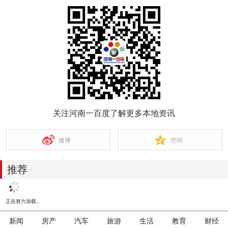
关注河南一百度了解更多本地资讯
微博
空间
推荐
正在努力加载...
新闻
房产
汽车
旅游
生活
教育
财经