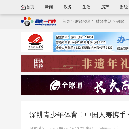
首页
新闻
政务
生活
房产
财经
首页
>
财经频道
>
财经生活
>
保险
深耕青少年体育！中国人寿携手N
发布时间：2026-06-02 19:16:23
来源：
河南一百度