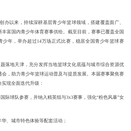
17年创办以来，持续深耕基层青少年篮球领域，搭建覆盖面广、
断丰富国内青少年体育赛事供给。截至目前，赛事已覆盖全国
0万青少年，举办超过14万场正式比赛，稳居全国青少年篮球赛
界”为主题落地天津，充分发挥当地篮球文化底蕴与城市综合资源优
盛会，助力青少年篮球运动普及与提质发展。本届赛事聚焦赛
块实现全面迭代升级：
国际球队参赛，并纳入精英组与3x3赛事，强化“粉色风暴”女
年华、城市特色体验等配套活动；