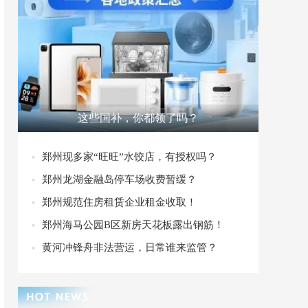
这些国补，你都领了吗？
郑州现多家“旺旺”水饺店，有授权吗？
郑州龙湖金融岛停车场收费暂缓？
郑州规范住房租赁企业租金收取！
郑州海马公园B区新房天花板露出钢筋！
黄河冲锋舟非法营运，日常谁来监管？