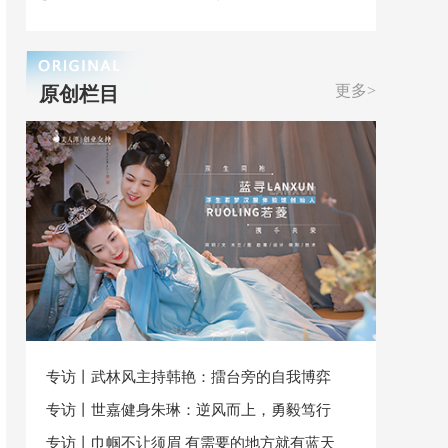
更多>
原创栏目
专访丨武林风主持韩艳：擂台旁的自我博弈
专访丨世嘉健身朱琳：逆风而上，勇毅笃行
专访丨巾帼不让须眉 有需要的地方就有蓝天