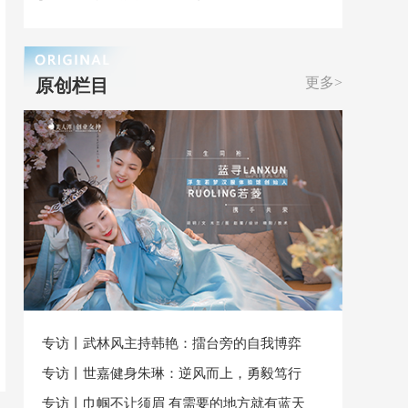
更多>
原创栏目
专访丨武林风主持韩艳：擂台旁的自我博弈
专访丨世嘉健身朱琳：逆风而上，勇毅笃行
专访丨巾帼不让须眉 有需要的地方就有蓝天