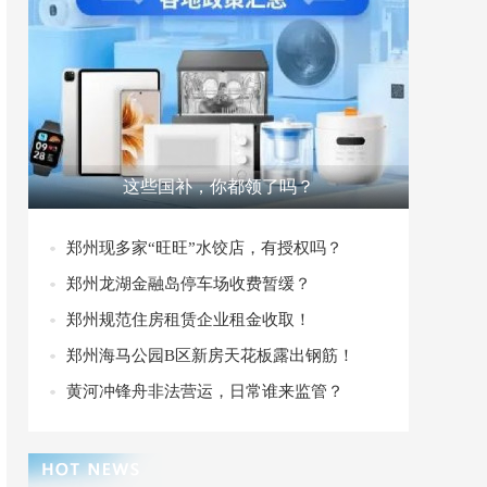
这些国补，你都领了吗？
郑州现多家“旺旺”水饺店，有授权吗？
郑州龙湖金融岛停车场收费暂缓？
郑州规范住房租赁企业租金收取！
郑州海马公园B区新房天花板露出钢筋！
黄河冲锋舟非法营运，日常谁来监管？