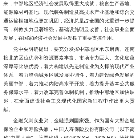
来，中部地区经济社会发展取得重大成就，粮食生产基地、
能源原材料基地、现代装备制造及高技术产业基地和综合交
通运输枢纽地位更加巩固，经济总量占全国的比重进一步提
高，科教实力显著增强，基础设施明显改善，社会事业全面
发展，在国家经济社会发展中发挥了重要支撑作用。
党中央明确提出，要充分发挥中部地区承东启西、连南
接北的区位优势和资源要素丰富、市场潜力巨大、文化底蕴
深厚等比较优势，着力构建以先进制造业为支撑的现代产业
体系，着力增强城乡区域发展协调性，着力建设绿色发展的
美丽中部，着力推动内陆高水平开放，着力提升基本公共服
务保障水平，着力改革完善体制机制，推动中部地区加快崛
起，在全面建设社会主义现代化国家新征程中作出更大贡
献。
金融兴则实业兴，金融强则国家强。作为国有大型金融
保险企业和寿险头雁，中国人寿保险股份有限公司（以下简
称“中国人寿”，股票代码：601628.SH，2628.HK）始终胸