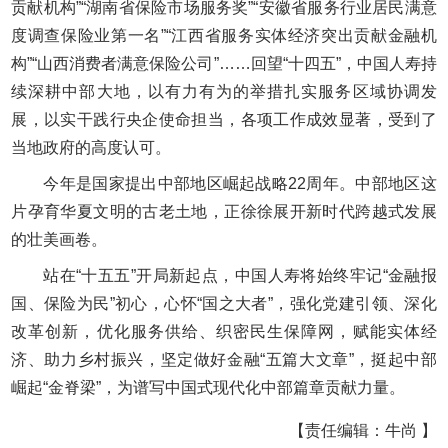
贡献机构”“湖南省保险市场服务奖”“安徽省服务行业居民满意
度调查保险业第一名”“江西省服务实体经济突出贡献金融机
构”“山西消费者满意保险公司”……回望“十四五”，中国人寿持
续深耕中部大地，以有力有为的举措扎实服务区域协调发
展，以实干践行央企使命担当，各项工作成效显著，受到了
当地政府的高度认可。
今年是国家提出中部地区崛起战略22周年。中部地区这
片孕育华夏文明的古老土地，正徐徐展开新时代跨越式发展
的壮美画卷。
站在“十五五”开局新起点，中国人寿将始终牢记“金融报
国、保险为民”初心，心怀“国之大者”，强化党建引领、深化
改革创新，优化服务供给、织密民生保障网，赋能实体经
济、助力乡村振兴，坚定做好金融“五篇大文章”，挺起中部
崛起“金脊梁”，为谱写中国式现代化中部篇章贡献力量。
【责任编辑：牛尚 】