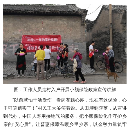
图：工作人员走村入户开展小额保险政策宣传讲解
“以前就怕干活受伤，看病花钱心疼，现在有这保险，心
里可算踏实了！”村民王大爷笑着说。从田埂到院落，从宣讲
到代办，中国人寿用接地气的服务，把小额保险化作守护乡
亲的“安心盾”，让普惠保障温暖乡里乡亲，以金融力量筑牢