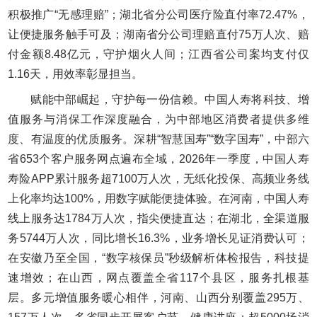
积极推广“无感理赔”；湖北省分公司医疗险直付率72.47%，
让便捷服务触手可及；湖南省分公司理赔直付75万人次、赔
付金额8.48亿元，守护烟火人间；江西省公司案均支付仅
1.16天，用效率彰显担当。
赋能中部崛起，守护每一份信赖。中国人寿将科技、增
值服务与消保工作深度融合，为中部地区消费者提供多维
度、有温度的优质服务。深耕“智慧国寿”“数字国寿”，中部六
省653个客户服务网点遍布全域，2026年一季度，中国人寿
寿险APP累计服务超7100万人次，无纸化投保、高频业务线
上化率均达100%，用数字赋能便捷体验。在河南，中国人寿
线上服务达1784万人次，指尖便捷直达；在湖北，全渠道服
务5744万人次，同比增长16.3%，业务增长见证消费认可；
在安徽乃至全国，“数字核保员”秒级解析体检报告，科技提
速增效；在山西，网点覆盖全省117个县区，服务扎根基
层。多元增值服务暖心相伴，河南、山西分别覆盖295万、