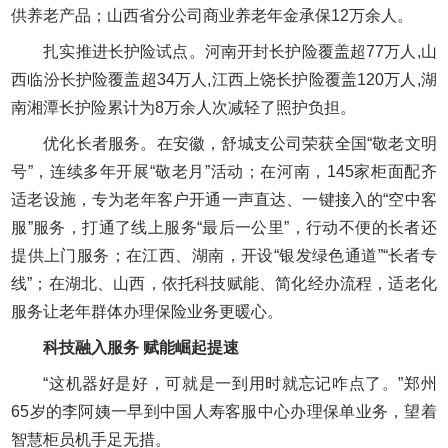
供养老产品；山西省分公司商业养老年金承保12万余人。
扎实推进长护险试点。河南开封长护险覆盖超77万人,山
西临汾长护险覆盖超34万人,江西上饶长护险覆盖120万人,湖
南湘潭长护险累计为8万余人次减轻了照护负担。
优化长者服务。在安徽，舒城支公司荣获全国“敬老文明
号”，连续多年开展“敬老月”活动；在河南，145家柜面配齐
适老设施，专为老年客户开通一声直达、一键接入的“空中客
服”服务，打通了线上服务“最后一公里”，行动不便的长者还
提供上门服务；在江西、湖南，开设“银发绿色通道”“长者专
线”；在湖北、山西，依托科技赋能、简化经办流程，适老化
服务让老年群体办理保险业务更暖心。
科技融入服务 赋能崛起提速
“这机器好是好，可就是一到用时就忘记咋点了。”郑州
65岁的李阿姨一早到中国人寿客服中心办理保单业务，望着
智慧柜员机手足无措。