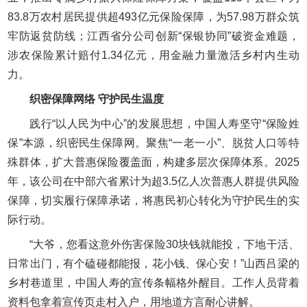
83.8万农村居民提供超493亿元保险保障，为57.98万群众筑
牢防返贫防线；江西省分公司创新“保银协同”破资金难题，
涉农保险累计赔付1.34亿元，用金融力量激活乡村内生动
力。
织密保障网络 守护民生温度
践行“以人民为中心”的发展思想，中国人寿坚守“保险姓
保”本源，织密民生保障网。聚焦“一老一小”、脱贫人口等特
殊群体，扩大普惠保险覆盖面，构建多层次保障体系。2025
年，该公司在中部六省累计为超3.5亿人次普惠人群提供风险
保障，切实履行保障承诺，将惠民初心转化为守护民生的实
际行动。
“大爷，您看这意外伤害保险30块钱就能投，下地干活、
日常出门，有个磕碰都能报，花小钱、保心安！”山西吕梁的
乡村巷道里，中国人寿的宣传条幅格外醒目。工作人员背着
资料包拿着宣传页走村入户，用地道方言耐心讲解。