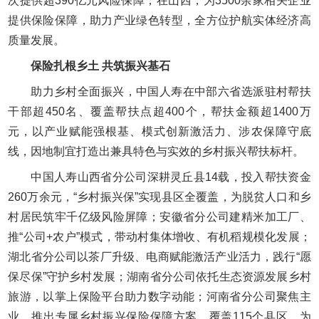
次提供超390亿元风险保障；在山西，为3500余家相关企业
提供保险保障，助力产业绿色转型，全方位护航实体经济高
质量发展。
保险扎根乡土 共筑振兴基石
助力乡村全面振兴，中国人寿在中部六省选派驻村帮扶
干部超450名、覆盖帮扶点超400个，帮扶金额超1400万
元，以产业赋能强根基、模式创新激活力、涉农保障守底
线，因地制宜打造出兼具特色与实效的乡村振兴帮扶标杆。
中国人寿山西省分公司深耕灵丘县14载，投入帮扶资金
260万余元，“乡村振兴保”实现县区全覆盖，为脱贫人口和乡
村居民筑牢千亿级风险屏障；安徽省分公司建精米加工厂、
推“公司+农户”模式，带动村集体增收、有机稻规模化发展；
湖北省分公司以茶厂升级、电商赋能激活产业活力，践行“愿
保尽保”守护乡村发展；湖南省分公司依托生态资源发展乡村
旅游，以掌上保险平台助力数字动能；河南省分公司聚焦主
业，推出专属乡村振兴保险保障方案，覆盖115个县区，为