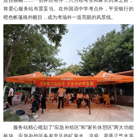
悬挂横幅……一切井然有序，只为在考生和家长到来之前，
将爱心服务站布置妥当。在外国语中学考点外，平安银行的
橙色帐篷格外醒目，成为考场外一道亮眼的风景线。
服务站精心规划了“应急补给区”和“家长休憩区”两大功能
板块。应急补给区备有充足的矿泉水、凉扇、藿香正气水等