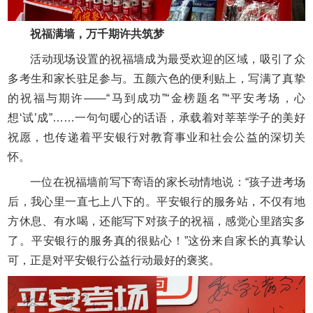
祝福满墙，万千期许共筑梦
活动现场设置的祝福墙成为最受欢迎的区域，吸引了众
多考生和家长驻足参与。五颜六色的便利贴上，写满了真挚
的祝福与期许——“马到成功”“金榜题名”“平安考场，心
想‘试’成”……一句句暖心的话语，承载着对莘莘学子的美好
祝愿，也传递着平安银行对教育事业和社会公益的深切关
怀。
一位在祝福墙前写下寄语的家长动情地说：“孩子进考场
后，我心里一直七上八下的。平安银行的服务站，不仅有地
方休息、有水喝，还能写下对孩子的祝福，感觉心里踏实多
了。平安银行的服务真的很贴心！”这份来自家长的真挚认
可，正是对平安银行公益行动最好的褒奖。